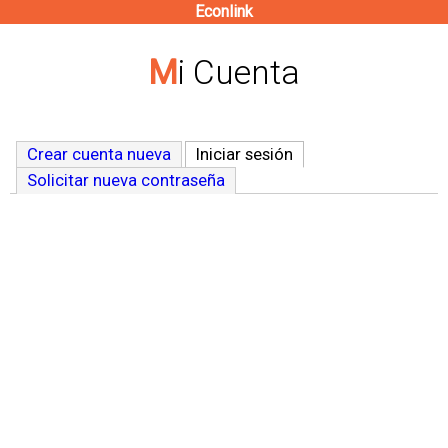
Econlink
Pasar
al
Mi Cuenta
contenido
principal
Crear cuenta nueva
Iniciar sesión
(solapa activa)
Solicitar nueva contraseña