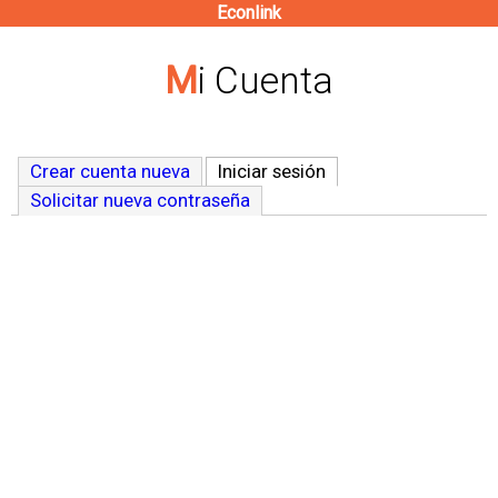
Econlink
Pasar
al
Mi Cuenta
contenido
principal
Crear cuenta nueva
Iniciar sesión
(solapa activa)
Solicitar nueva contraseña