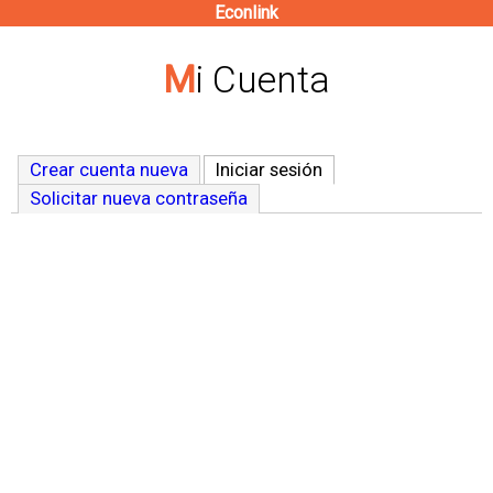
Econlink
Pasar
al
Mi Cuenta
contenido
principal
Crear cuenta nueva
Iniciar sesión
(solapa activa)
Solicitar nueva contraseña