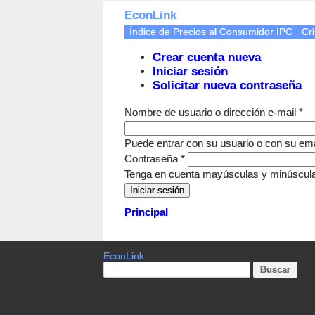
EconLink
Índice de Precios al Consumidor IPC
Cri
Crear cuenta nueva
Iniciar sesión
Solicitar nueva contraseña
Nombre de usuario o dirección e-mail
*
Puede entrar con su usuario o con su ema
Contraseña
*
Tenga en cuenta mayúsculas y minúscul
Principal
EconLink