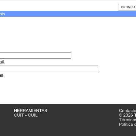
sis
il.
as.
HERRAMIENTAS
Contact
CUIT
-
CUIL
© 2026 T
Término
Política 