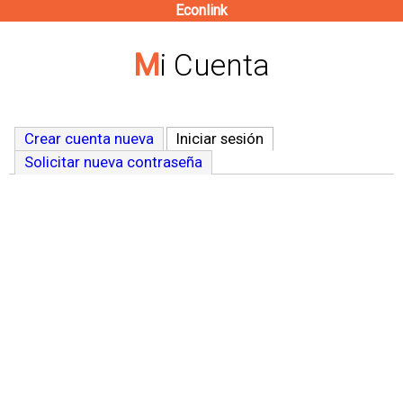
Econlink
Pasar
al
Mi Cuenta
contenido
principal
Crear cuenta nueva
Iniciar sesión
(solapa activa)
Solicitar nueva contraseña