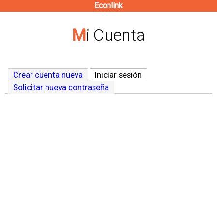
Econlink
Pasar
al
Mi Cuenta
contenido
principal
Crear cuenta nueva
Iniciar sesión
(solapa activa)
Solicitar nueva contraseña