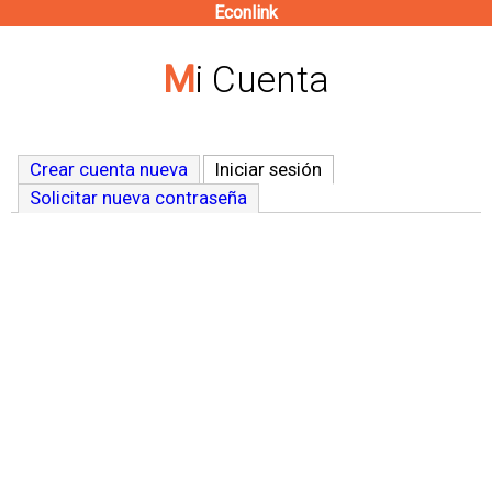
Econlink
Pasar
al
Mi Cuenta
contenido
principal
Crear cuenta nueva
Iniciar sesión
(solapa activa)
Solicitar nueva contraseña