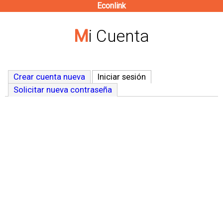
Econlink
Pasar
al
Mi Cuenta
contenido
principal
Crear cuenta nueva
Iniciar sesión
(solapa activa)
Solicitar nueva contraseña