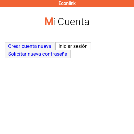
Econlink
Pasar
al
Mi Cuenta
contenido
principal
Crear cuenta nueva
Iniciar sesión
(solapa activa)
Solicitar nueva contraseña