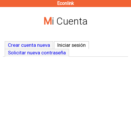
Econlink
Pasar
al
Mi Cuenta
contenido
principal
Crear cuenta nueva
Iniciar sesión
(solapa activa)
Solicitar nueva contraseña