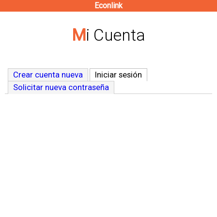
Econlink
Pasar
al
Mi Cuenta
contenido
principal
Crear cuenta nueva
Iniciar sesión
(solapa activa)
Solicitar nueva contraseña