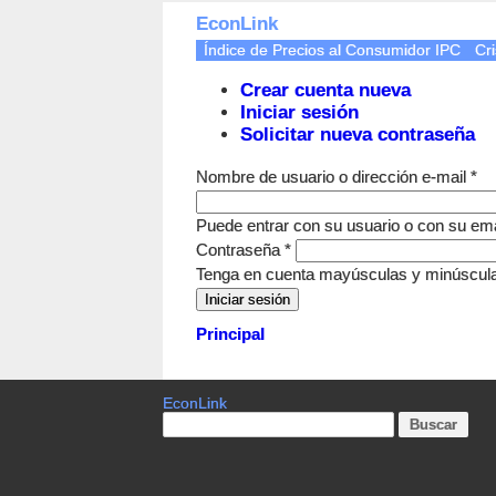
EconLink
Índice de Precios al Consumidor IPC
Cri
Crear cuenta nueva
Iniciar sesión
Solicitar nueva contraseña
Nombre de usuario o dirección e-mail
*
Puede entrar con su usuario o con su ema
Contraseña
*
Tenga en cuenta mayúsculas y minúscul
Principal
EconLink