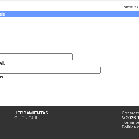
sis
il.
as.
HERRAMIENTAS
Contact
CUIT
-
CUIL
© 2026 T
Término
Política 