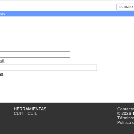
sis
il.
as.
HERRAMIENTAS
Contact
CUIT
-
CUIL
© 2026 T
Término
Política 