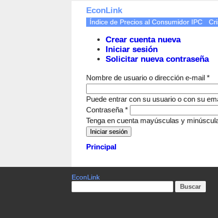
EconLink
Índice de Precios al Consumidor IPC
Cri
Crear cuenta nueva
Iniciar sesión
Solicitar nueva contraseña
Nombre de usuario o dirección e-mail
*
Puede entrar con su usuario o con su ema
Contraseña
*
Tenga en cuenta mayúsculas y minúscul
Principal
EconLink