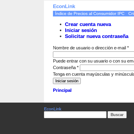
EconLink
Índice de Precios al Consumidor IPC
Cri
Crear cuenta nueva
Iniciar sesión
Solicitar nueva contraseña
Nombre de usuario o dirección e-mail
*
Puede entrar con su usuario o con su ema
Contraseña
*
Tenga en cuenta mayúsculas y minúscul
Principal
EconLink