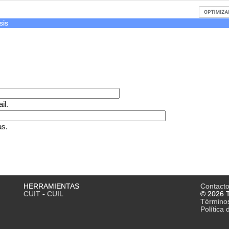
sis
il.
as.
HERRAMIENTAS
Contact
CUIT
-
CUIL
© 2026 T
Término
Política 