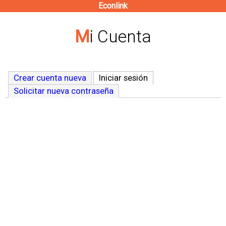
Econlink
Pasar
al
Mi Cuenta
contenido
principal
Crear cuenta nueva
Iniciar sesión
(solapa activa)
Solicitar nueva contraseña