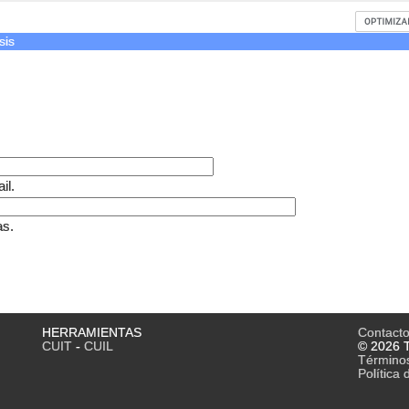
sis
il.
as.
HERRAMIENTAS
Contact
CUIT
-
CUIL
© 2026 T
Término
Política 