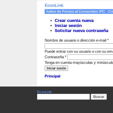
EconLink
Índice de Precios al Consumidor IPC
Cri
Crear cuenta nueva
Iniciar sesión
Solicitar nueva contraseña
Nombre de usuario o dirección e-mail
*
Puede entrar con su usuario o con su ema
Contraseña
*
Tenga en cuenta mayúsculas y minúscul
Principal
EconLink