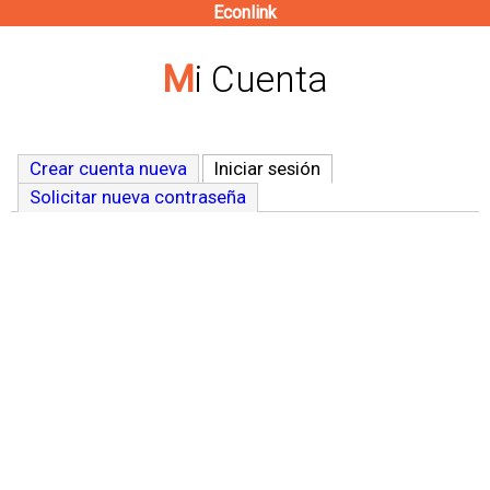
Econlink
Pasar
al
Mi Cuenta
contenido
principal
Crear cuenta nueva
Iniciar sesión
(solapa activa)
Solicitar nueva contraseña