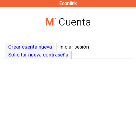
Econlink
Pasar
al
Mi Cuenta
contenido
principal
Crear cuenta nueva
Iniciar sesión
(solapa activa)
Solicitar nueva contraseña