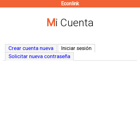
Econlink
Pasar
al
Mi Cuenta
contenido
principal
Crear cuenta nueva
Iniciar sesión
(solapa activa)
Solicitar nueva contraseña