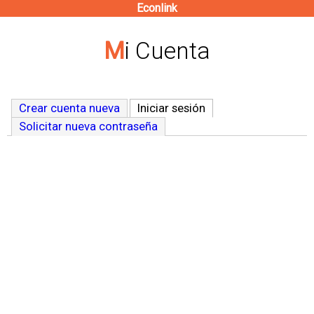
Econlink
Pasar
al
Mi Cuenta
contenido
principal
Crear cuenta nueva
Iniciar sesión
(solapa activa)
Solicitar nueva contraseña