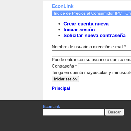
EconLink
Índice de Precios al Consumidor IPC
Cri
Crear cuenta nueva
Iniciar sesión
Solicitar nueva contraseña
Nombre de usuario o dirección e-mail
*
Puede entrar con su usuario o con su ema
Contraseña
*
Tenga en cuenta mayúsculas y minúscul
Principal
EconLink