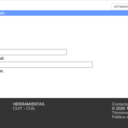
sis
il.
as.
HERRAMIENTAS
Contact
CUIT
-
CUIL
© 2026 T
Término
Política 