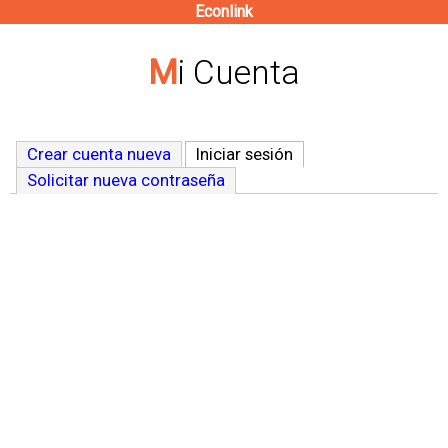
Econlink
Pasar
al
Mi Cuenta
contenido
principal
Crear cuenta nueva
Iniciar sesión
(solapa activa)
Solicitar nueva contraseña