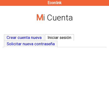
Econlink
Pasar
al
Mi Cuenta
contenido
principal
Crear cuenta nueva
Iniciar sesión
(solapa activa)
Solicitar nueva contraseña