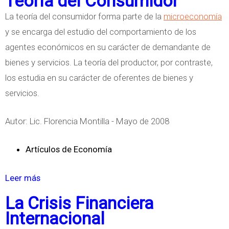
Teoría del Consumidor
g
r
La teoría del consumidor forma parte de la
microeconomía
é
e
y se encarga del estudio del comportamiento de los
t
C
agentes económicos en su carácter de demandante de
i
r
bienes y servicios. La teoría del productor, por contraste,
c
i
los estudia en su carácter de oferentes de bienes y
a
s
servicios.
i
s
Autor: Lic. Florencia Montilla - Mayo de 2008
F
i
Artículos de Economía
n
a
Leer más
s
n
o
La Crisis Financiera
c
b
Internacional
i
r