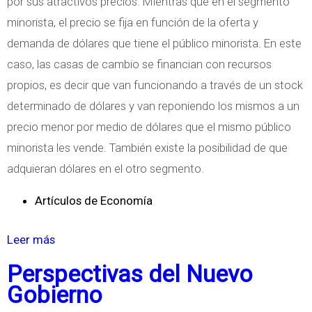
por sus atractivos precios. Mientras que en el segmento
o
minorista, el precio se fija en función de la oferta y
l
demanda de dólares que tiene el público minorista. En este
í
caso, las casas de cambio se financian con recursos
s
propios, es decir que van funcionando a través de un stock
t
determinado de dólares y van reponiendo los mismos a un
i
precio menor por medio de dólares que el mismo público
c
minorista les vende. También existe la posibilidad de que
a
adquieran dólares en el otro segmento.
e
n
Artículos de Economía
M
é
Leer más
s
x
o
Perspectivas del Nuevo
i
b
Gobierno
c
r