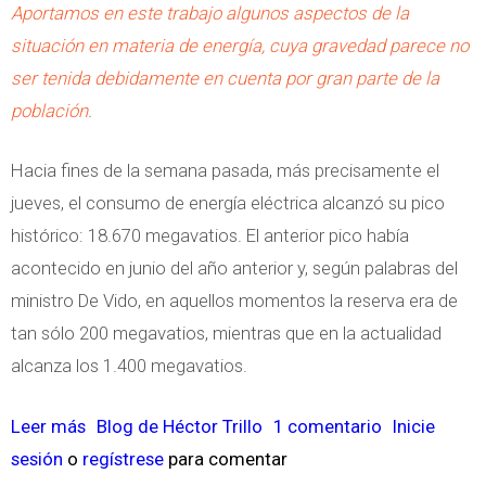
Aportamos en este trabajo algunos aspectos de la
C
situación en materia de energía, cuya gravedad parece no
a
ser tenida debidamente en cuenta por gran parte de la
r
población.
t
a
Hacia fines de la semana pasada, más precisamente el
a
jueves, el consumo de energía eléctrica alcanzó su pico
l
histórico: 18.670 megavatios. El anterior pico había
a
acontecido en junio del año anterior y, según palabras del
P
ministro De Vido, en aquellos momentos la reserva era de
r
tan sólo 200 megavatios, mientras que en la actualidad
e
alcanza los 1.400 megavatios.
s
i
Leer más
s
Blog de Héctor Trillo
1 comentario
Inicie
d
sesión
o
regístrese
o
para comentar
e