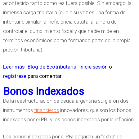
acontecido tanto como les fuera posible. Sin embargo, la
s
inmensa carga tributaria (que a su vez es una forma de
F
intentar disimular la ineficiencia estatal a la hora de
i
controlar el cumplimiento fiscal y que nadie mide en
n
términos económicos como formando parte de la propia
a
presión tributaria)
n
c
Leer más
s
Blog de Ecotributaria
Inicie sesión
o
i
regístrese
o
para comentar
e
b
Bonos Indexados
r
r
De la reestructuración de deuda argentina surgieron dos
a
e
instrumentos
financieros
innovadores, que son los bonos
I
P
indexados por el PBI y los bonos indexados por la inflación.
n
l
t
a
Los bonos indexados por el PBI pagarán un “extra” de