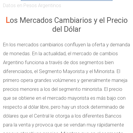
o
Datos en Pesos Argentinos
m
Los Mercados Cambiarios y el Precio
p
del Dólar
e
t
En los mercados cambiarios confluyen la oferta y demanda
e
de monedas. En la actualidad, el mercado de cambios
n
Argentino funciona a través de dos segmentos bien
c
diferenciados, el Segmento Mayorista y el Minorista. El
i
primero opera grandes volúmenes y generalmente maneja
a
precios menores a los del segmento minorista. El precio
M
que se obtiene en el mercado mayorista es más bajo con
o
respecto al dólar libre, pero hay un stock determinado de
n
dólares que el Central le otorga a los diferentes Bancos
o
para la venta y provoca que se vendan muy rápidamente
p