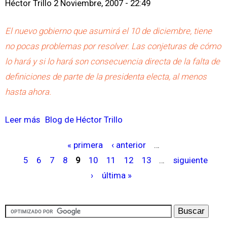
Héctor Trillo
2 Noviembre, 2007 - 22:49
o
e
y
P
El nuevo gobierno que asumirá el 10 de diciembre, tiene
e
r
no pocas problemas por resolver. Las conjeturas de cómo
n
e
lo hará y si lo hará son consecuencia directa de la falta de
e
c
definiciones de parte de la presidenta electa, al menos
l
i
hasta ahora.
M
o
u
d
Leer más
s
Blog de Héctor Trillo
n
e
o
d
l
« primera
‹ anterior
…
b
P
o
D
5
6
7
8
9
10
11
12
13
…
siguiente
r
á
-
ó
›
última »
e
g
C
l
P
i
E
a
e
n
M
r
r