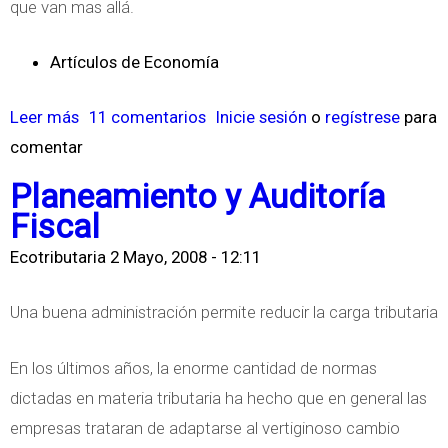
que van mas allá.
l
m
i
Artículos de Economía
d
o
Leer más
s
11 comentarios
Inicie sesión
o
regístrese
para
r
comentar
o
b
Planeamiento y Auditoría
r
Fiscal
e
Ecotributaria
2 Mayo, 2008 - 12:11
L
a
Una buena administración permite reducir la carga tributaria
C
r
En los últimos años, la enorme cantidad de normas
i
dictadas en materia tributaria ha hecho que en general las
s
empresas trataran de adaptarse al vertiginoso cambio
i