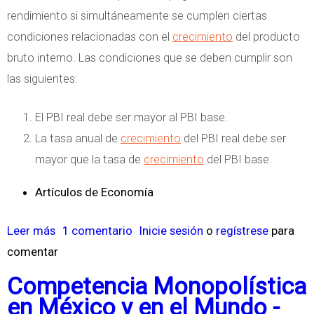
e
n
rendimiento si simultáneamente se cumplen ciertas
r
e
condiciones relacionadas con el
crecimiento
del producto
n
a
bruto interno. Las condiciones que se deben cumplir son
a
m
las siguientes:
c
i
i
e
El PBI real debe ser mayor al PBI base.
o
n
La tasa anual de
crecimiento
del PBI real debe ser
n
t
mayor que la tasa de
crecimiento
del PBI base.
a
o
l
Artículos de Economía
y
A
Leer más
s
1 comentario
Inicie sesión
o
regístrese
para
u
comentar
o
d
b
i
Competencia Monopolística
r
t
en México y en el Mundo -