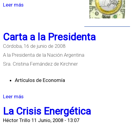
Leer más
s
s
o
d
b
e
r
J
Carta a la Presidenta
e
u
Córdoba, 16 de junio de 2008
E
e
A la Presidenta de la Nación Argentina
u
g
Sra. Cristina Fernández de Kirchner
r
o
o
Artículos de Economía
Leer más
s
o
La Crisis Energética
b
Héctor Trillo
11 Junio, 2008 - 13:07
r
e