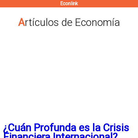
Econlink
Pasar
al
Artículos de Economía
contenido
principal
¿Cuán Profunda es la Crisis
Financiera Internacional?