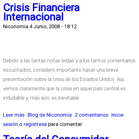
b
Crisis Financiera
n
r
Internacional
t
e
Niconomia
4 Junio, 2008 - 18:12
a
L
a
C
r
Debido a las tantas notas leídas y a los tantos comentarios
i
escuchados, considero importante hacer una breve
s
presentación sobre la crisis de los Estados Unidos. Así,
i
vemos claramente que la crisis en aquel país central es
s
indudable y, más aún, es inevitable.
E
n
Leer más
s
Blog de Niconomia
2 comentarios
Inicie
e
sesión
o
regístrese
o
para comentar
r
b