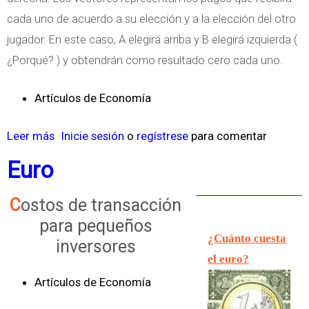
c
cada uno de acuerdo a su elección y a la elección del otro
i
jugador. En este caso, A elegirá arriba y B elegirá izquierda (
o
¿Porqué? ) y obtendrán como resultado cero cada uno.
n
a
Artículos de Economía
l
?
Leer más
s
Inicie sesión
o
regístrese
para comentar
o
Euro
b
r
Costos de transacción
e
para pequeños
¿Cuánto cuesta
T
inversores
el euro?
i
p
Artículos de Economía
o