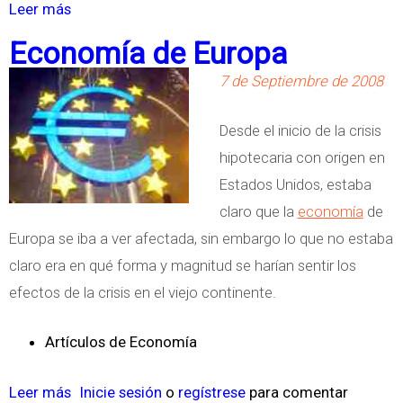
Leer más
s
o
Economía de Europa
b
7 de Septiembre de 2008
r
e
Desde el inicio de la crisis
¿
hipotecaria con origen en
C
Estados Unidos, estaba
u
claro que la
economía
de
á
Europa se iba a ver afectada, sin embargo lo que no estaba
n
claro era en qué forma y magnitud se harían sentir los
P
efectos de la crisis en el viejo continente.
r
o
Artículos de Economía
f
u
Leer más
s
Inicie sesión
o
regístrese
para comentar