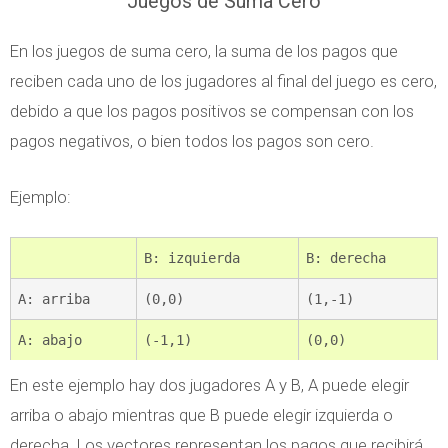
Juegos de Suma Cero
n
u
a
r
En los juegos de suma cero, la suma de los pagos que
n
o
reciben cada uno de los jugadores al final del juego es cero,
c
p
debido a que los pagos positivos se compensan con los
i
a
pagos negativos, o bien todos los pagos son cero.
e
r
Ejemplo:
a
I
B: izquierda
B: derecha
n
A: arriba
(0,0)
(1,-1)
t
A: abajo
(-1,1)
(0,0)
e
r
En este ejemplo hay dos jugadores A y B, A puede elegir
n
arriba o abajo mientras que B puede elegir izquierda o
a
derecha. Los vectores representan los pagos que recibirá