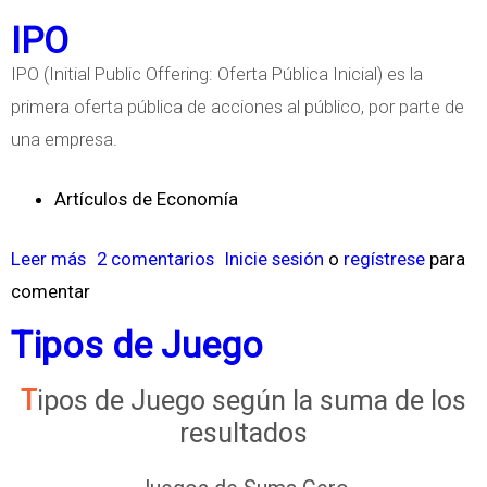
n
o
IPO
d
b
IPO (Initial Public Offering: Oferta Pública Inicial) es la
a
r
primera oferta pública de acciones al público, por parte de
e
e
una empresa.
s
E
l
c
Artículos de Economía
a
o
C
n
Leer más
s
2 comentarios
Inicie sesión
o
regístrese
para
r
o
comentar
o
i
m
b
Tipos de Juego
s
í
r
i
a
e
Tipos de Juego según la suma de los
s
d
I
resultados
F
e
P
i
E
O