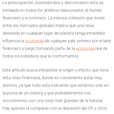
La preocupación, incertidumbre y desconcierto esta ya
e
e
instalada en todos los ámbitos relacionados al mundo
r
T
financiero y económico. La intensa cohesión que existe
a
e
entre los mercados globales implica que una crisis
I
o
desatada en cualquier lugar del planeta tenga inmediata
n
r
influencia la
economía
de cualquier país, primero por el lado
t
í
financiero y luego formando parte de la
economía
real de
e
a
todos los individuos que la conformamos.
r
d
n
e
Este artículo busca interpretar el origen y efecto que tiene
a
l
esta crisis financiera, donde es conveniente estar muy
c
C
atentos, ya que todo esta indicando que estamos solo en
i
o
la punta de un iceberg y que probablemente nos
o
n
encontremos con una crisis más grandes de la historia.
n
s
Hay quienes la comparan con la depresión del 29’ y otros
a
u