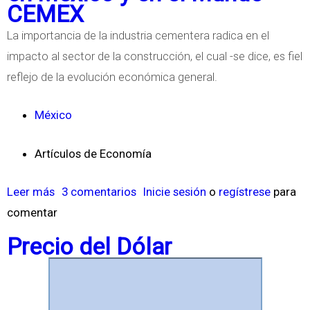
e
o
CEMEX
B
r
La importancia de la industria cementera radica en el
o
í
impacto al sector de la construcción, el cual -se dice, es fiel
n
a
reflejo de la evolución económica general.
o
F
s
i
México
I
s
n
c
Artículos de Economía
d
a
e
Leer más
s
3 comentarios
Inicie sesión
o
regístrese
para
l
x
comentar
o
a
b
Precio del Dólar
d
r
o
e
s
C