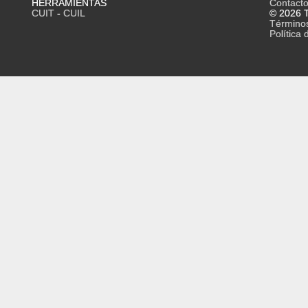
HERRAMIENTAS
Contact
CUIT
-
CUIL
© 2026 T
Término
Política 