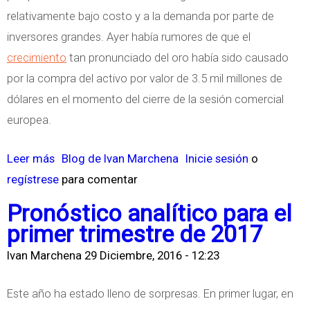
r
relativamente bajo costo y a la demanda por parte de
a
inversores grandes. Ayer había rumores de que el
r
crecimiento
tan pronunciado del oro había sido causado
F
por la compra del activo por valor de 3.5 mil millones de
i
dólares en el momento del cierre de la sesión comercial
r
europea.
s
t
Leer más
s
Blog de Ivan Marchena
Inicie sesión
o
c
regístrese
o
para comentar
h
b
Pronóstico analítico para el
o
r
primer trimestre de 2017
i
e
Ivan Marchena
29 Diciembre, 2016 - 12:23
c
T
e
o
Este año ha estado lleno de sorpresas. En primer lugar, en
e
d