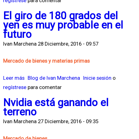
í
regístrese
o
para comentar
t
b
El giro de 180 grados del
i
r
yen es muy probable en el
c
e
futuro
o
E
Ivan Marchena
28 Diciembre, 2016 - 09:57
p
l
a
B
Mercado de bienes y materias primas
r
r
a
e
Leer más
s
Blog de Ivan Marchena
Inicie sesión
o
e
n
regístrese
o
para comentar
l
t
b
Nvidia está ganando el
p
h
r
terreno
r
i
e
i
z
Ivan Marchena
27 Diciembre, 2016 - 09:35
E
m
o
l
Mercado de bienes