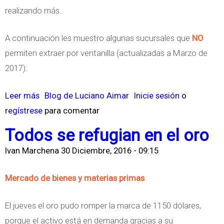
j
realizando más.
e
t
A continuación les muestro algunas sucursales que
NO
a
permiten extraer por ventanilla (actualizadas a Marzo de
F
2017):
i
r
Leer más
s
Blog de Luciano Aimar
Inicie sesión
o
s
regístrese
o
para comentar
t
b
Todos se refugian en el oro
c
r
Ivan Marchena
30 Diciembre, 2016 - 09:15
h
e
o
R
Mercado de bienes y materias primas
i
e
c
t
El jueves el oro pudo romper la marca de 1150 dólares,
e
i
porque el activo está en demanda gracias a su