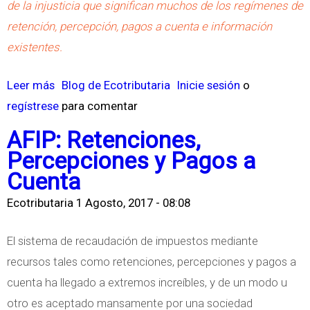
de la injusticia que significan muchos de los regímenes de
m
a
retención, percepción, pagos a cuenta e información
a
i
existentes.
F
n
i
g
Leer más
s
Blog de Ecotributaria
Inicie sesión
o
s
r
regístrese
o
para comentar
c
e
b
AFIP: Retenciones,
a
s
r
Percepciones y Pagos a
l
o
e
Cuenta
s
L
Ecotributaria
1 Agosto, 2017 - 08:08
d
a
e
I
El sistema de recaudación de impuestos mediante
4
n
recursos tales como retenciones, percepciones y pagos a
t
j
cuenta ha llegado a extremos increíbles, y de un modo u
a
u
otro es aceptado mansamente por una sociedad