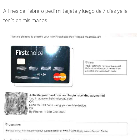
c
t
A fines de Febrero pedí mi tarjeta y luego de 7 días ya la
i
i
tenía en mis manos.
o
v
n
a
e
r
s
l
y
a
P
t
a
a
g
r
o
j
s
e
a
t
C
a
u
F