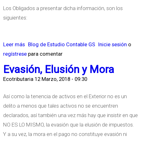
a
Los Obligados a presentar dicha información, son los
A
siguientes:
r
g
e
Leer más
s
Blog de Estudio Contable GS
Inicie sesión
o
n
regístrese
o
para comentar
t
b
Evasión, Elusión y Mora
i
r
Ecotributaria
12 Marzo, 2018 - 09:30
n
e
a
3
Así como la tenencia de activos en el Exterior no es un
1
delito a menos que tales activos no se encuentren
/
declarados, así también una vez más hay que insistir en que
0
NO ES LO MISMO, la evasión que la elusión de impuestos.
3
Y a su vez, la mora en el pago no constituye evasión ni
V