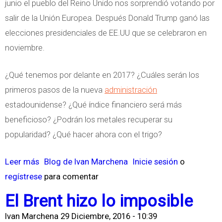
junio el pueblo del Reino Unido nos sorprendió votando por
n
o
salir de la Unión Europea. Después Donald Trump ganó las
U
s
elecciones presidenciales de EE.UU que se celebraron en
r
s
noviembre.
u
e
g
r
¿Qué tenemos por delante en 2017? ¿Cuáles serán los
u
e
primeros pasos de la nueva
administración
a
f
estadounidense? ¿Qué índice financiero será más
y
u
beneficioso? ¿Podrán los metales recuperar su
g
popularidad? ¿Qué hacer ahora con el trigo?
i
a
Leer más
s
Blog de Ivan Marchena
Inicie sesión
o
n
regístrese
o
para comentar
e
b
El Brent hizo lo imposible
n
r
Ivan Marchena
29 Diciembre, 2016 - 10:39
e
e