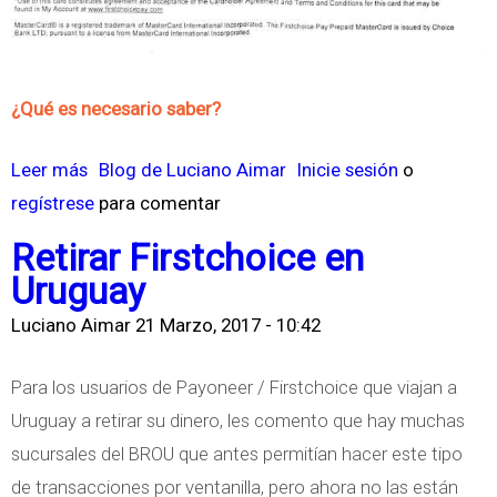
e
i
n
r
t
s
¿Qué es necesario saber?
a
t
c
Leer más
s
Blog de Luciano Aimar
Inicie sesión
o
h
regístrese
o
para comentar
o
b
Retirar Firstchoice en
i
r
Uruguay
c
e
Luciano Aimar
21 Marzo, 2017 - 10:42
e
L
a
Para los usuarios de Payoneer / Firstchoice que viajan a
T
Uruguay a retirar su dinero, les comento que hay muchas
a
sucursales del BROU que antes permitían hacer este tipo
r
de transacciones por ventanilla, pero ahora no las están