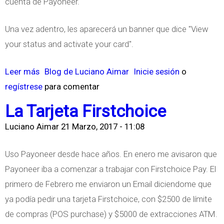
cuenta de Payoneer.
a
e
n
Una vez adentro, les aparecerá un banner que dice "View
c
your status and activate your card".
i
o
Leer más
s
Blog de Luciano Aimar
Inicie sesión
o
n
regístrese
o
para comentar
e
b
La Tarjeta Firstchoice
s
r
Luciano Aimar
21 Marzo, 2017 - 11:08
,
e
P
C
Uso Payoneer desde hace años. En enero me avisaron que
e
ó
Payoneer iba a comenzar a trabajar con Firstchoice Pay. El
r
m
primero de Febrero me enviaron un Email diciendome que
c
o
ya podía pedir una tarjeta Firstchoice, con $2500 de límite
e
a
de compras (POS purchase) y $5000 de extracciones ATM.
p
c