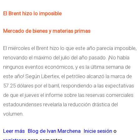
l
P
El Brent hizo lo imposible
o
r
r
o
Mercado de bienes y materias primas
o
n
ó
El miércoles el Brent hizo lo que este año parecía imposible,
s
renovando el máximo del julio del año pasado. ¡No había
t
ningunos eventos económicos, y es la última semana de
i
este año! Según Libertex, el petróleo alcanzó la marca de
c
57.25 dólares por el barril, respondiendo a las expectativas
o
de que el jueves el informe sobre las reservas comerciales
a
estadounidenses revelaría la reducción drástica del
n
volumen.
a
l
Leer más
s
Blog de Ivan Marchena
Inicie sesión
o