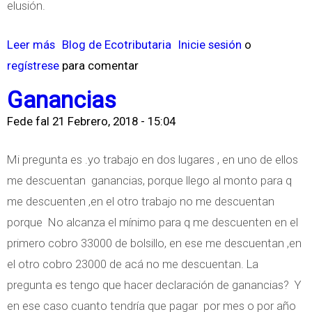
elusión.
e
n
Leer más
s
Blog de Ecotributaria
Inicie sesión
o
c
regístrese
o
para comentar
e
b
Ganancias
F
r
.
Fede fal
21 Febrero, 2018 - 15:04
e
5
E
Mi pregunta es .yo trabajo en dos lugares , en uno de ellos
7
v
me descuentan ganancias, porque llego al monto para q
2
a
me descuenten ,en el otro trabajo no me descuentan
W
s
porque No alcanza el mínimo para q me descuenten en el
e
i
primero cobro 33000 de bolsillo, en ese me descuentan ,en
b
ó
el otro cobro 23000 de acá no me descuentan. La
(
n
pregunta es tengo que hacer declaración de ganancias? Y
S
,
en ese caso cuanto tendría que pagar por mes o por año
I