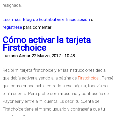
C
s
resignada.
a
t
t
i
Leer más
s
Blog de Ecotributaria
Inicie sesión
o
e
c
regístrese
o
para comentar
g
i
b
Cómo activar la tarjeta
o
a
r
Firstchoice
r
T
e
í
r
Luciano Aimar
22 Marzo, 2017 - 10:48
A
a
i
F
Recibí mi tarjeta firstchoice y en las instrucciones decía
b
I
que debía activarla yendo a la página de
Firstchoice
. Pensé
u
P
que como nunca había entrado a esa página, todavía no
t
:
tenía cuenta. Pero probé con mi usuario y contraseña de
a
R
Payoneer y entré a mi cuenta. Es decir, tu cuenta de
r
e
Firstchoice tiene el mismo usuario y contraseña que tu
i
t