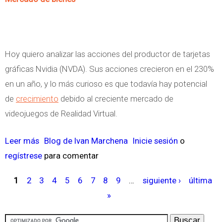
e
l
g
r
o
i
t
i
r
r
m
o
Hoy quiero analizar las acciones del productor de tarjetas
i
p
d
gráficas Nvidia (NVDA). Sus acciones crecieron en el 230%
m
o
e
en un año, y lo más curioso es que todavía hay potencial
e
s
1
de
crecimiento
debido al creciente mercado de
s
i
8
videojuegos de Realidad Virtual.
t
b
0
r
l
g
Leer más
s
Blog de Ivan Marchena
Inicie sesión
o
e
e
r
regístrese
o
para comentar
d
a
b
e
1
2
3
4
5
6
7
8
9
…
siguiente ›
última
d
r
P
2
»
o
e
á
0
s
N
g