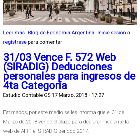
Leer más
s
Blog de Economía Argentina
Inicie sesión
o
regístrese
o
para comentar
b
31/03 Vence F. 572 Web
r
(SIRADIG) Deducciones
e
personales para ingresos de
E
4ta Categoría
c
Estudio Contable GS
17 Marzo, 2018 - 17:27
o
n
Estimados, por este medio se les informa que el 31 de
o
Marzo de 2018 vence el plazo para declarar mediante la
m
web de AFIP el SIRADIG período 2017.
í