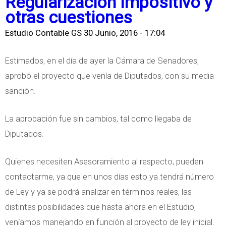
Regularización Impositivo y
r
otras cuestiones
e
Estudio Contable GS
30 Junio, 2016 - 17:04
3
1
Estimados, en el día de ayer la Cámara de Senadores,
/
aprobó el proyecto que venía de Diputados, con su media
0
sanción.
3
V
La aprobación fue sin cambios, tal como llegaba de
e
Diputados.
n
c
Quienes necesiten Asesoramiento al respecto, pueden
e
contactarme, ya que en unos días esto ya tendrá número
F
de Ley y ya se podrá analizar en términos reales, las
.
distintas posibilidades que hasta ahora en el Estudio,
5
veníamos manejando en función al proyecto de ley inicial.