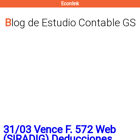
Econlink
Pasar
al
Blog de Estudio Contable GS
contenido
principal
31/03 Vence F. 572 Web
(SIRADIG) Deducciones