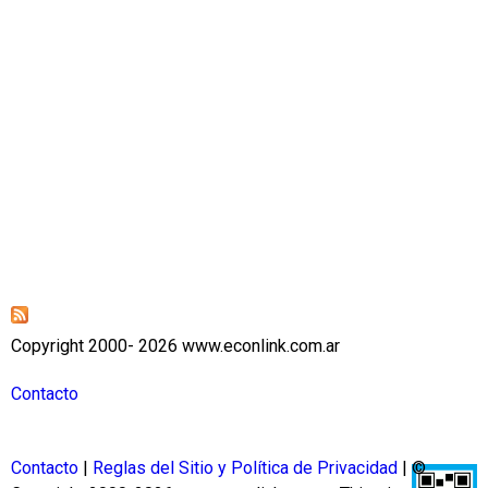
e
a
s
t
i
o
n
e
s
Copyright 2000- 2026 www.econlink.com.ar
Contacto
Contacto
|
Reglas del Sitio y Política de Privacidad
| ©