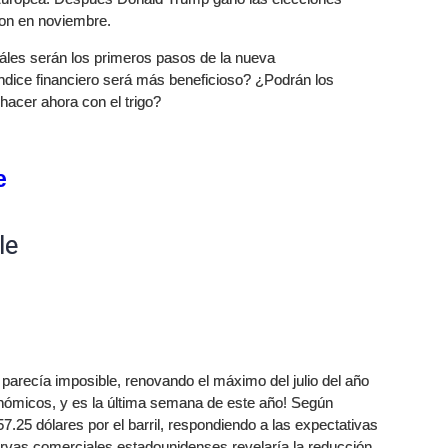
on en noviembre.
les serán los primeros pasos de la nueva
ice financiero será más beneficioso? ¿Podrán los
acer ahora con el trigo?
e
le
o parecía imposible, renovando el máximo del julio del año
ómicos, y es la última semana de este año! Según
57.25 dólares por el barril, respondiendo a las expectativas
servas comerciales estadounidenses revelaría la reducción