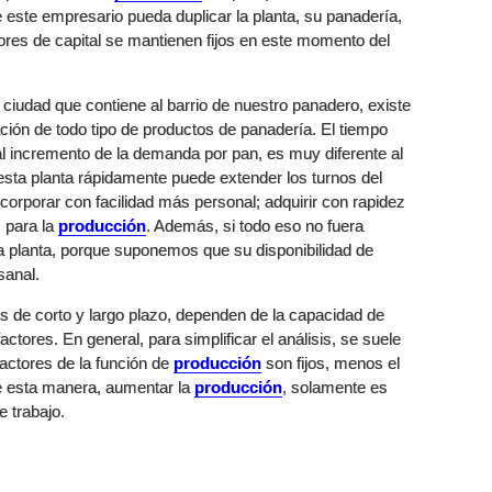
e este empresario pueda duplicar la planta, su panadería,
tores de capital se mantienen fijos en este momento del
ciudad que contiene al barrio de nuestro panadero, existe
ación de todo tipo de productos de panadería. El tiempo
al incremento de la demanda por pan, es muy diferente al
esta planta rápidamente puede extender los turnos del
orporar con facilidad más personal; adquirir con rapidez
 para la
producción
. Además, si todo eso no fuera
r la planta, porque suponemos que su disponibilidad de
sanal.
 de corto y largo plazo, dependen de la capacidad de
ctores. En general, para simplificar el análisis, se suele
factores de la función de
producción
son fijos, menos el
 De esta manera, aumentar la
producción
, solamente es
e trabajo.