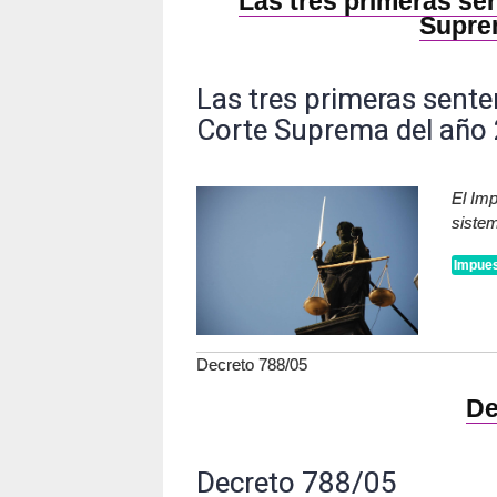
Las tres primeras sen
Supre
Las tres primeras sente
Corte Suprema del año
El Imp
siste
Impues
Decreto 788/05
De
Decreto 788/05