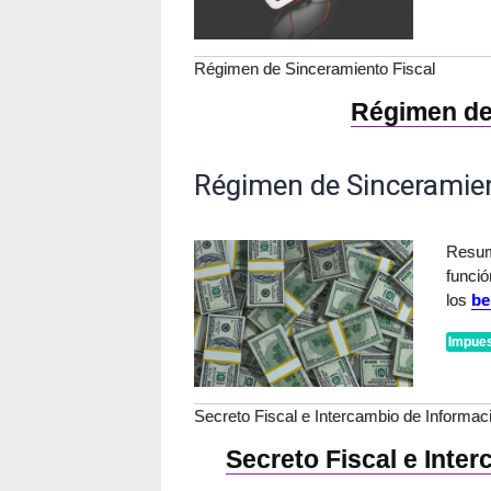
Régimen de Sinceramiento Fiscal
Régimen de
Régimen de Sinceramien
Resum
funció
los
be
Impues
Secreto Fiscal e Intercambio de Informaci
Secreto Fiscal e Inter