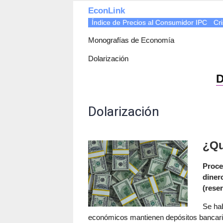
EconLink
Índice de Precios al Consumidor IPC
Cri
Monografías de Economía
Dolarización
D
Dolarización
¿Qu
Proce
diner
(rese
Se hab
económicos mantienen depósitos bancarios