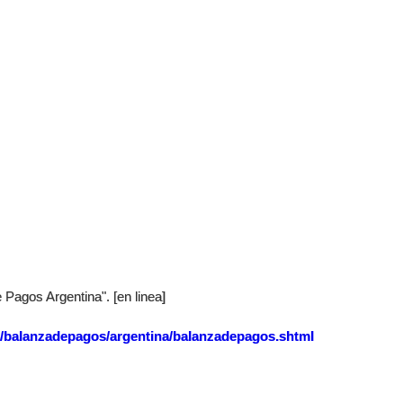
Pagos Argentina". [en linea]
a/balanzadepagos/argentina/balanzadepagos.shtml