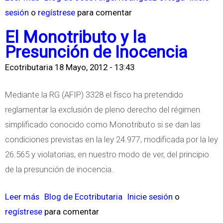
o
I
sesión
o
regístrese
o
para comentar
F
T
b
E
El Monotributo y la
O
r
C
Presunción de Inocencia
P
e
T
O
Ecotributaria
18 Mayo, 2012 - 13:43
R
O
R
i
S
Mediante la RG (AFIP) 3328 el fisco ha pretendido
F
e
F
reglamentar la exclusión de pleno derecho del régimen
A
s
I
simplificado conocido como Monotributo si se dan las
V
g
S
condiciones previstas en la ley 24.977, modificada por la ley
O
o
C
26.565 y violatorias, en nuestro modo de ver, del principio
R
d
A
de la presunción de inocencia.
M
e
L
E
l
E
Leer más
s
Blog de Ecotributaria
Inicie sesión
o
A
o
S
regístrese
o
para comentar
S
s