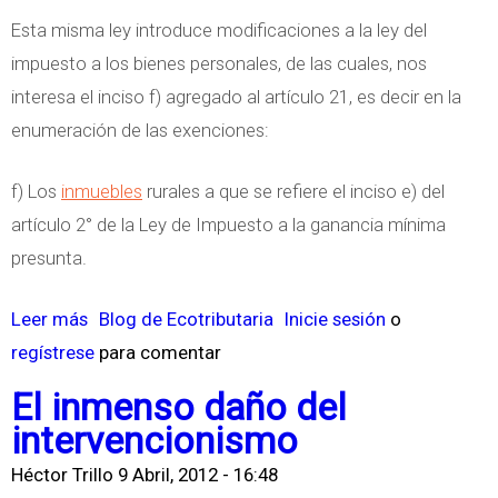
e
H
y
Esta misma ley introduce modificaciones a la ley del
I
O
G
impuesto a los bienes personales, de las cuales, nos
n
r
interesa el inciso f) agregado al artículo 21, es decir en la
o
a
enumeración de las exenciones:
c
v
e
a
f) Los
inmuebles
rurales a que se refiere el inciso e) del
n
b
artículo 2° de la Ley de Impuesto a la ganancia mínima
c
l
presunta.
i
e
a
Leer más
s
Blog de Ecotributaria
Inicie sesión
o
d
regístrese
o
para comentar
e
b
u
El inmenso daño del
r
n
intervencionismo
e
a
Héctor Trillo
9 Abril, 2012 - 16:48
T
I