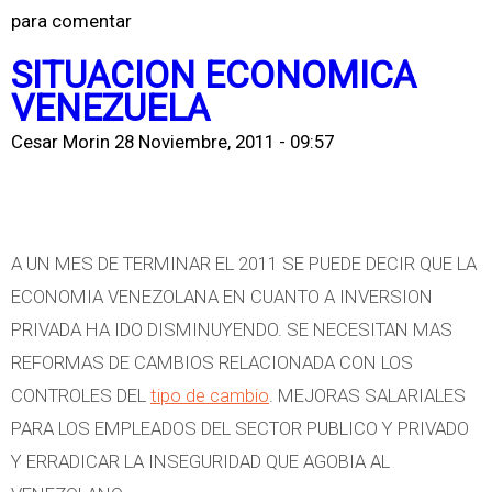
o
para comentar
o
s
b
SITUACION ECONOMICA
d
r
VENEZUELA
e
e
Cesar Morin
28 Noviembre, 2011 - 09:57
N
¿
e
P
l
o
s
r
A UN MES DE TERMINAR EL 2011 SE PUEDE DECIR QUE LA
o
q
ECONOMIA VENEZOLANA EN CUANTO A INVERSION
n
u
PRIVADA HA IDO DISMINUYENDO. SE NECESITAN MAS
.
é
REFORMAS DE CAMBIOS RELACIONADA CON LOS
d
CONTROLES DEL
tipo de cambio
. MEJORAS SALARIALES
ó
PARA LOS EMPLEADOS DEL SECTOR PUBLICO Y PRIVADO
l
Y ERRADICAR LA INSEGURIDAD QUE AGOBIA AL
a