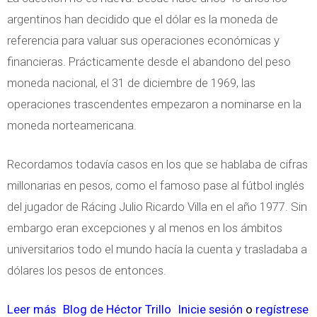
i
argentinos han decidido que el dólar es la moneda de
b
referencia para valuar sus operaciones económicas y
r
financieras. Prácticamente desde el abandono del peso
o
moneda nacional, el 31 de diciembre de 1969, las
s
operaciones trascendentes empezaron a nominarse en la
E
moneda norteamericana.
l
e
Recordamos todavía casos en los que se hablaba de cifras
c
millonarias en pesos, como el famoso pase al fútbol inglés
t
del jugador de Rácing Julio Ricardo Villa en el año 1977. Sin
r
embargo eran excepciones y al menos en los ámbitos
ó
universitarios todo el mundo hacía la cuenta y trasladaba a
n
dólares los pesos de entonces.
i
c
Leer más
s
Blog de Héctor Trillo
Inicie sesión
o
regístrese