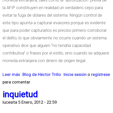
d
e
la AFIP constituyen en realidad un verdadero cepo para
e
s
evitar la fuga de dólares del sistema. Ningún control de
l
P
este tipo apunta a capturar evasores porque es evidente
P
e
que para poder capturarlos es preciso primero corroborar
o
r
el delito, lo que obviamente no ocurre cuando un sistema
n
s
operativo dice que alguien “no tendría capacidad
t
o
contributiva” o frases por el estilo, sino cuando se adquiere
n
moneda extranjera con dinero de origen ilegal.
a
Leer más
s
Blog de Héctor Trillo
Inicie sesión
o
regístrese
l
para comentar
o
e
b
s
inquietud
r
lucesita
5 Enero, 2012 - 22:59
e
R