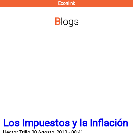
Econlink
Pasar
al
Blogs
contenido
principal
Los Impuestos y la Inflación
Héctor Trillo
30 Agosto, 2013 - 08:41