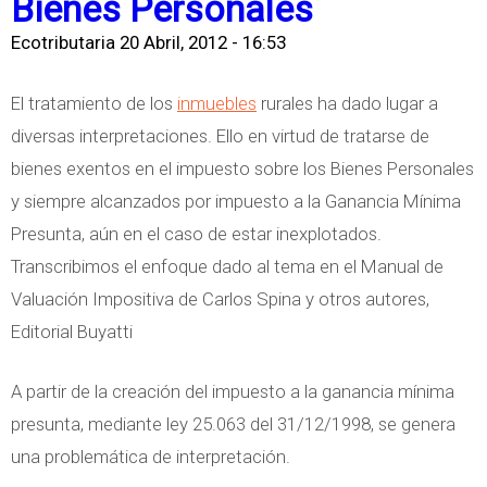
Bienes Personales
(
o
R
a
i
S
y
Ecotributaria
20 Abril, 2012 - 16:53
U
l
o
I
l
N
c
s
P
El tratamiento de los
inmuebles
rurales ha dado lugar a
a
S
u
e
R
diversas interpretaciones. Ello en virtud de tratarse de
P
O
l
n
E
bienes exentos en el impuesto sobre los Bienes Personales
r
C
o
E
D
y siempre alcanzados por impuesto a la Ganancia Mínima
e
I
d
s
)
Presunta, aún en el caso de estar inexplotados.
s
E
e
p
Transcribimos el enfoque dado al tema en el Manual de
u
D
l
a
Valuación Impositiva de Carlos Spina y otros autores,
n
A
E
ñ
Editorial Buyatti
c
D
x
a
i
E
e
A partir de la creación del impuesto a la ganancia mínima
ó
H
n
presunta, mediante ley 25.063 del 31/12/1998, se genera
n
E
t
una problemática de interpretación.
d
C
o