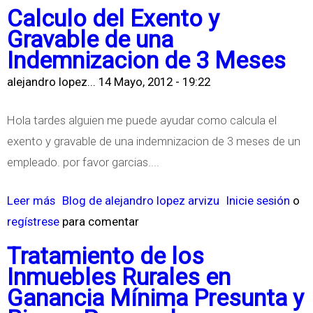
Y
b
E
Calculo del Exento y
d
D
r
S
Gravable de una
e
I
e
O
Indemnizacion de 3 Meses
p
C
E
R
ó
alejandro lopez...
14 Mayo, 2012 - 19:22
T
l
E
s
A
M
N
Hola tardes alguien me puede ayudar como calcula el
i
M
o
P
exento y gravable de una indemnizacion de 3 meses de un
t
E
n
A
empleado. por favor garcias....
o
N
o
R
s
F
t
A
Leer más
s
Blog de alejandro lopez arvizu
Inicie sesión
o
b
I
r
F
regístrese
o
para comentar
a
S
i
O
b
n
Tratamiento de los
C
b
R
r
c
Inmuebles Rurales en
A
u
M
e
a
Ganancia Mínima Presunta y
L
t
A
C
r