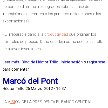
I
M
de cambio diferenciales logrados sobre la base de
n
e
imposiciones diferentes a los primeros (retenciones a las
m
s
exportaciones)
u
e
e
- El irreparable daño a la
productividad
que originan los
s
b
controles de precios. Daño que deja como secuela la falta
l
de nuevas inversiones.
e
Leer más
s
Blog de Héctor Trillo
Inicie sesión
o
regístrese
s
para comentar
o
R
b
u
Marcó del Pont
r
r
Héctor Trillo
26 Marzo, 2012 - 16:37
e
a
E
l
LA V
ISI
ÓN DE LA PRESIDENTA EL BANCO CENTRAL
l
e