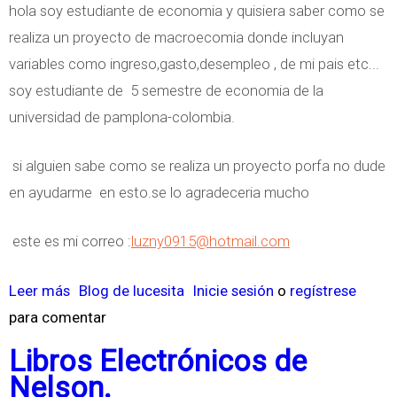
hola soy estudiante de economia y quisiera saber como se
e
realiza un proyecto de macroecomia donde incluyan
s
variables como ingreso,gasto,desempleo , de mi pais etc...
t
soy estudiante de 5 semestre de economia de la
r
universidad de pamplona-colombia.
i
c
si alguien sabe como se realiza un proyecto porfa no dude
c
en ayudarme en esto.se lo agradeceria mucho
i
o
este es mi correo :
luzny0915@hotmail.com
n
e
Leer más
s
Blog de lucesita
Inicie sesión
o
regístrese
s
para comentar
o
y
b
Libros Electrónicos de
C
r
Nelson.
o
e