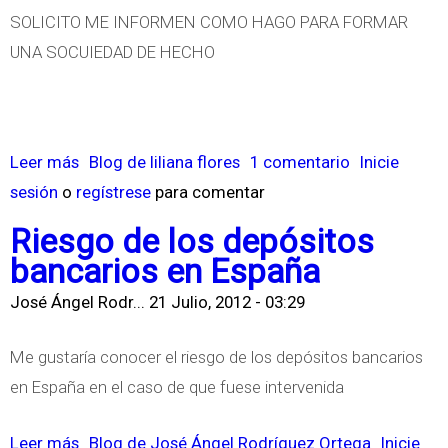
b
SOLICITO ME INFORMEN COMO HAGO PARA FORMAR
F
i
UNA SOCUIEDAD DE HECHO
I
l
N
a
A
c
C
i
Leer más
s
Blog de liliana flores
1 comentario
Inicie
I
o
sesión
o
regístrese
o
para comentar
E
n
b
Riesgo de los depósitos
R
a
r
bancarios en España
O
u
e
S
José Ángel Rodr...
21 Julio, 2012 - 03:29
t
S
P
o
O
A
Me gustaría conocer el riesgo de los depósitos bancarios
n
L
R
en España en el caso de que fuese intervenida
o
I
A
m
C
Leer más
s
Blog de José Ángel Rodríguez Ortega
Inicie
E