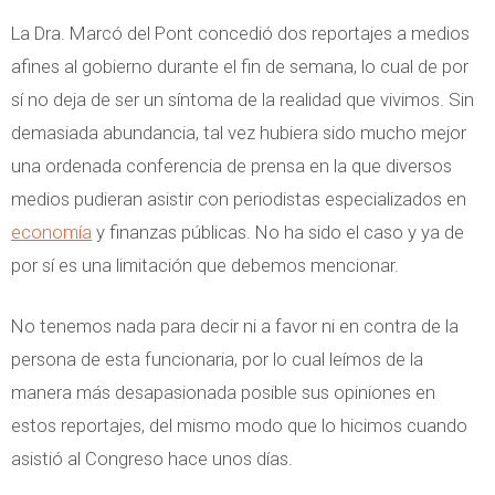
i
s
La Dra. Marcó del Pont concedió dos reportajes a medios
n
e
afines al gobierno durante el fin de semana, lo cual de por
m
n
sí no deja de ser un síntoma de la realidad que vivimos. Sin
e
G
demasiada abundancia, tal vez hubiera sido mucho mejor
n
a
una ordenada conferencia de prensa en la que diversos
s
n
medios pudieran asistir con periodistas especializados en
o
a
economía
y finanzas públicas. No ha sido el caso y ya de
d
n
por sí es una limitación que debemos mencionar.
a
c
ñ
i
No tenemos nada para decir ni a favor ni en contra de la
o
a
persona de esta funcionaria, por lo cual leímos de la
d
M
manera más desapasionada posible sus opiniones en
e
í
estos reportajes, del mismo modo que lo hicimos cuando
l
n
asistió al Congreso hace unos días.
i
i