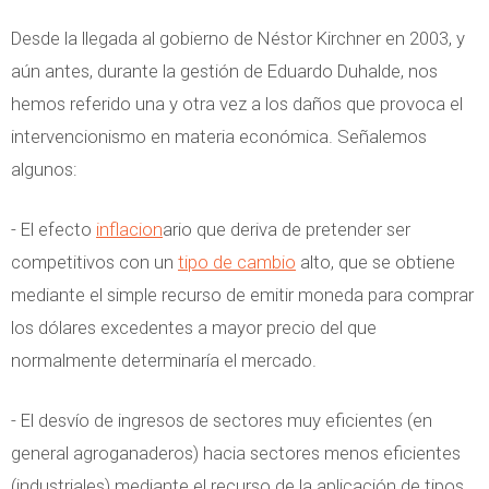
r
n
Desde la llegada al gobierno de Néstor Kirchner en 2003, y
a
d
aún antes, durante la gestión de Eduardo Duhalde, nos
t
e
hemos referido una y otra vez a los daños que provoca el
a
m
intervencionismo en materia económica. Señalemos
m
n
algunos:
i
i
e
z
- El efecto
inflacion
ario que deriva de pretender ser
n
a
competitivos con un
tipo de cambio
alto, que se obtiene
t
c
mediante el simple recurso de emitir moneda para comprar
o
i
los dólares excedentes a mayor precio del que
d
o
normalmente determinaría el mercado.
e
n
l
d
- El desvío de ingresos de sectores muy eficientes (en
o
e
general agroganaderos) hacia sectores menos eficientes
s
3
(industriales) mediante el recurso de la aplicación de tipos