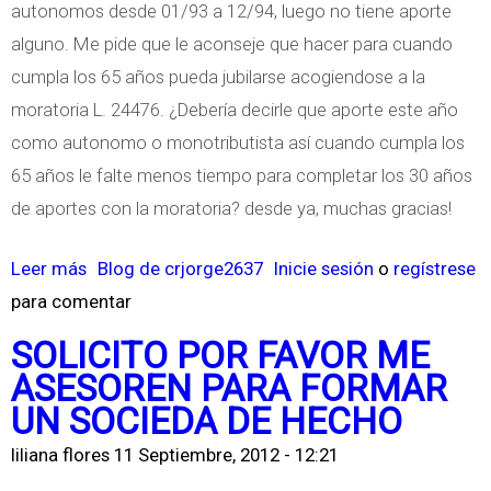
autonomos desde 01/93 a 12/94, luego no tiene aporte
f
I
alguno. Me pide que le aconseje que hacer para cuando
l
T
cumpla los 65 años pueda jubilarse acogiendose a la
a
O
moratoria L. 24476. ¿Debería decirle que aporte este año
c
R
como autonomo o monotributista así cuando cumpla los
i
Í
65 años le falte menos tiempo para completar los 30 años
ó
A
de aportes con la moratoria? desde ya, muchas gracias!
n
D
E
Leer más
s
Blog de crjorge2637
Inicie sesión
o
regístrese
E
para comentar
o
S
b
SOLICITO POR FAVOR ME
T
r
ASESOREN PARA FORMAR
A
e
UN SOCIEDA DE HECHO
D
J
O
liliana flores
11 Septiembre, 2012 - 12:21
u
S