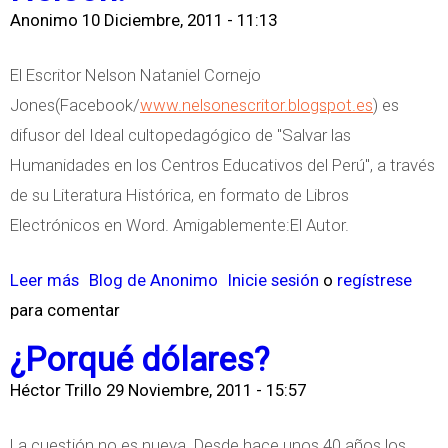
Anonimo
10 Diciembre, 2011 - 11:13
n
i
t
n
El Escritor Nelson Nataniel Cornejo
r
q
Jones(Facebook/
www.nelsonescritor.blogspot.es
) es
o
u
difusor del Ideal cultopedagógico de "Salvar las
l
i
Humanidades en los Centros Educativos del Perú", a través
e
e
de su Literatura Histórica, en formato de Libros
s
t
Electrónicos en Word. Amigablemente:El Autor.
u
d
Leer más
s
Blog de Anonimo
Inicie sesión
o
regístrese
para comentar
o
b
¿Porqué dólares?
r
Héctor Trillo
29 Noviembre, 2011 - 15:57
e
L
La cuestión no es nueva. Desde hace unos 40 años los