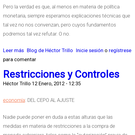
n
Pero la verdad es que, al menos en materia de política
m
t
monetaria, siempre esperamos explicaciones técnicas que
a
e
tal vez no nos convenzan, pero cuyos fundamentos
P
r
podremos tal vez refutar. O no.
r
v
e
Leer más
s
Blog de Héctor Trillo
Inicie sesión
o
regístrese
e
s
para comentar
o
n
u
b
c
n
Restricciones y Controles
r
i
t
Héctor Trillo
12 Enero, 2012 - 12:35
e
o
a
M
n
y
economía
: DEL CEPO AL AJUSTE
a
i
B
r
s
i
Nadie puede poner en duda a estas alturas que las
c
m
e
medidas en materia de restricciones a la compra de
ó
o
n
moneda extranjera, tales como la “autorización” previa de