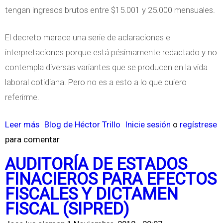
tengan ingresos brutos entre $15.001 y 25.000 mensuales.
El decreto merece una serie de aclaraciones e
interpretaciones porque está pésimamente redactado y no
contempla diversas variantes que se producen en la vida
laboral cotidiana. Pero no es a esto a lo que quiero
referirme.
Leer más
s
Blog de Héctor Trillo
Inicie sesión
o
regístrese
para comentar
o
b
AUDITORÍA DE ESTADOS
r
FINACIEROS PARA EFECTOS
e
FISCALES Y DICTAMEN
L
FISCAL (SIPRED)
o