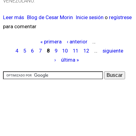
VENEZOLANO.
r
e
Leer más
s
Blog de Cesar Morin
Inicie sesión
o
regístrese
s
para comentar
o
?
b
« primera
‹ anterior
…
r
P
4
5
6
7
8
9
10
11
12
…
siguiente
e
á
›
última »
S
g
I
i
T
n
U
a
A
s
C
I
O
N