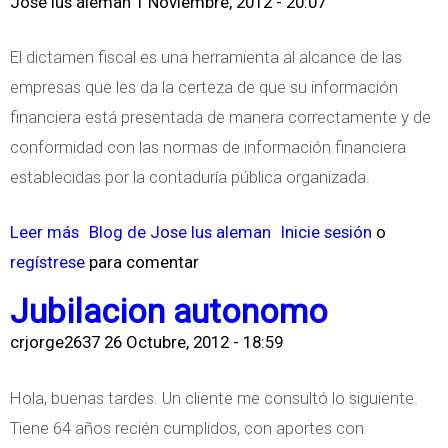
Jose lus aleman
1 Noviembre, 2012 - 20:07
s
I
El dictamen fiscal es una herramienta al alcance de las
m
empresas que les da la certeza de que su información
p
financiera está presentada de manera correctamente y de
u
conformidad con las normas de información financiera
e
establecidas por la contaduría pública organizada.
s
t
Leer más
s
Blog de Jose lus aleman
Inicie sesión
o
o
regístrese
o
para comentar
s
b
Jubilacion autonomo
y
r
l
crjorge2637
26 Octubre, 2012 - 18:59
e
a
A
Hola, buenas tardes. Un cliente me consultó lo siguiente.
I
U
Tiene 64 años recién cumplidos, con aportes con
n
D