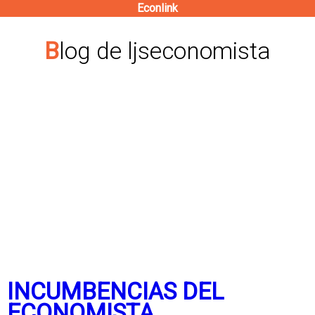
Econlink
Pasar
al
Blog de ljseconomista
contenido
principal
INCUMBENCIAS DEL
ECONOMISTA