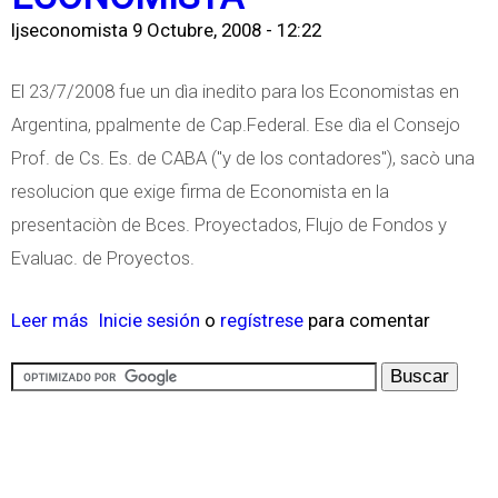
ljseconomista
9 Octubre, 2008 - 12:22
El 23/7/2008 fue un dìa inedito para los Economistas en
Argentina, ppalmente de Cap.Federal. Ese dìa el Consejo
Prof. de Cs. Es. de CABA ("y de los contadores"), sacò una
resolucion que exige firma de Economista en la
presentaciòn de Bces. Proyectados, Flujo de Fondos y
Evaluac. de Proyectos.
Leer más
s
Inicie sesión
o
regístrese
para comentar
o
b
r
e
I