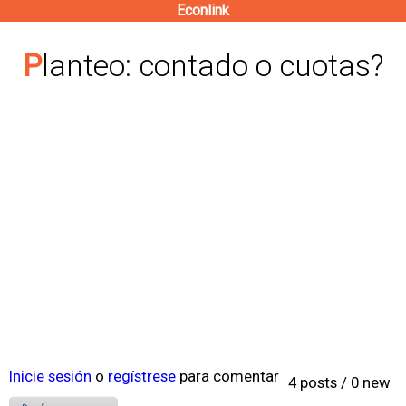
Econlink
Pasar
al
Planteo: contado o cuotas?
contenido
principal
Inicie sesión
o
regístrese
para comentar
4 posts / 0 new