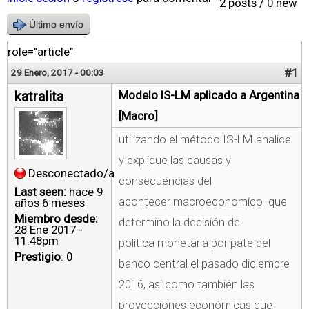
2 posts / 0 new
Último envío
role="article"
#1
29 Enero, 2017 - 00:03
katralita
Modelo IS-LM aplicado a Argentina
[Macro]
utilizando el método IS-LM analice
y explique las causas y
Desconectado/a
consecuencias del
Last seen:
hace 9
acontecer macroeconomíco que
años 6 meses
Miembro desde:
determino la decisión de
28 Ene 2017 -
11:48pm
política monetaria por pate del
Prestigio
: 0
banco central el pasado diciembre
2016, asi como también las
proyecciones económicas que