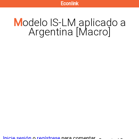
Econlink
Pasar
al
Modelo IS-LM aplicado a
contenido
Argentina [Macro]
principal
Inicie sesión
o
regístrese
para comentar