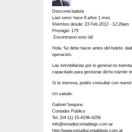
Desconectado/a
Last seen:
hace 8 años 1 mes
Miembro desde:
23 Feb 2012 - 12:28am
Prestigio
: 179
Encontraron esto útil
Hola. Se debe hacer antes del boleto, da
operación.
Las inmobiliarias por lo general no trami
capacitado para gestionar dicho trámite i
Si te interesa, podés consultar con nuest
Un saludo.
Gabriel Sequino
Contador Público
Tel. (54 11) 15-4196-4256
info@estudiocontablegs.com.ar
http://www.estudiocontablegs.com.ar