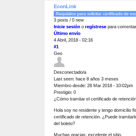
EconLink
Requisitos para solicitar certificado de exc
3 posts / 0 new
Inicie sesión
o
regístrese
para comenta
Último envío
4 Abril, 2018 - 02:16
#1
Geo
Desconectado/a
Last seen:
hace 8 años 3 meses
Miembro desde:
28 Mar 2018 - 10:02pm
Prestigio
: 0
¿Cómo tramitar el certificado de retenció
Hola soy no residente y tengo domicilio fi
certificado de retención. ¿Puede tramitar
del boleto?
Muchas gracias, excelente el sitio.