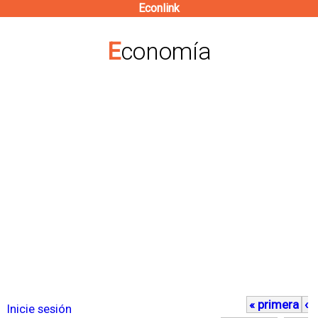
Econlink
Pasar
al
Economía
contenido
principal
« primera
‹
P
Inicie sesión