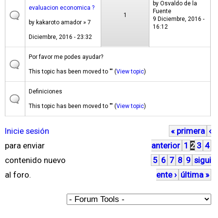
by
Osvaldo de la
evaluacion economica ?
Fuente
1
9 Diciembre, 2016 -
by
kakaroto amador
» 7
16:12
Diciembre, 2016 - 23:32
Por favor me podes ayudar?
This topic has been moved to "" (
View topic
)
Definiciones
This topic has been moved to "" (
View topic
)
Inicie sesión
« primera
‹
P
para enviar
anterior
1
2
3
4
á
contenido nuevo
5
6
7
8
9
sigui
g
al foro.
ente ›
última »
i
n
a