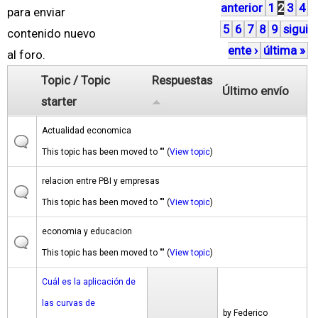
anterior
1
2
3
4
á
para enviar
5
6
7
8
9
sigui
g
contenido nuevo
ente ›
última »
i
al foro.
n
Topic / Topic
Respuestas
Último envío
a
starter
s
Actualidad economica
This topic has been moved to "" (
View topic
)
relacion entre PBI y empresas
This topic has been moved to "" (
View topic
)
economia y educacion
This topic has been moved to "" (
View topic
)
Cuál es la aplicación de
las curvas de
by
Federico