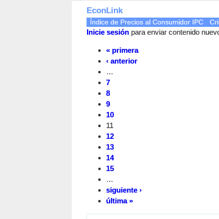
EconLink
Índice de Precios al Consumidor IPC
Cri
Inicie sesión
para enviar contenido nuevo 
« primera
‹ anterior
…
7
8
9
10
11
12
13
14
15
…
siguiente ›
última »