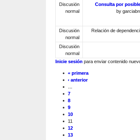
Discusión
Consulta por posibl
normal
by
garciabr
Discusión
Relación de dependenci
normal
Discusión
normal
Inicie sesión
para enviar contenido nuevo 
« primera
‹ anterior
…
7
8
9
10
11
12
13