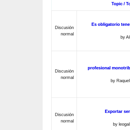
Topic / T
Es obligatorio tene
Discusión
normal
by
A
profesional monotrib
Discusión
normal
by
Raquel
Exportar ser
Discusión
normal
by
leogal