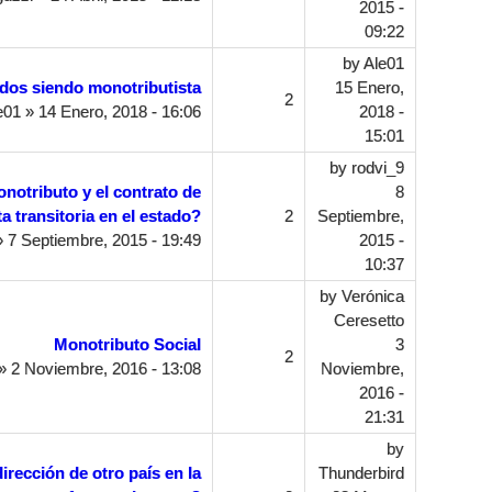
2015 -
09:22
by
Ale01
ados siendo monotributista
15 Enero,
2
e01
» 14 Enero, 2018 - 16:06
2018 -
15:01
by
rodvi_9
notributo y el contrato de
8
ta transitoria en el estado?
2
Septiembre,
 7 Septiembre, 2015 - 19:49
2015 -
10:37
by
Verónica
Ceresetto
Monotributo Social
3
2
» 2 Noviembre, 2016 - 13:08
Noviembre,
2016 -
21:31
by
rección de otro país en la
Thunderbird