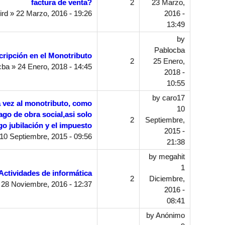
factura de venta?
2
23 Marzo,
ird
» 22 Marzo, 2016 - 19:26
2016 -
13:49
by
Pablocba
cripción en el Monotributo
2
25 Enero,
cba
» 24 Enero, 2018 - 14:45
2018 -
10:55
by
caro17
a vez al monotributo, como
10
ago de obra social,asi solo
2
Septiembre,
o jubilación y el impuesto
2015 -
10 Septiembre, 2015 - 09:56
21:38
by
megahit
1
Actividades de informática
2
Diciembre,
28 Noviembre, 2016 - 12:37
2016 -
08:41
by
Anónimo