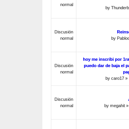
normal
by
Thunderb
Discusión
Reins
normal
by
Pablo
hoy me inscribi por 1r
Discusión
puedo dar de baja el p
normal
pag
by
caro17
» 
Discusión
normal
by
megahit
» 