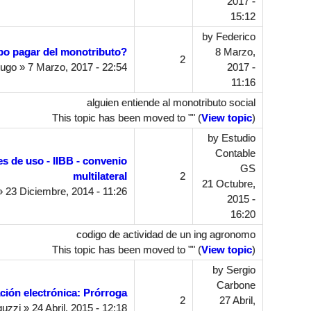
2017 -
15:12
by
Federico
o pagar del monotributo?
8 Marzo,
2
Lugo
» 7 Marzo, 2017 - 22:54
2017 -
11:16
alguien entiende al monotributo social
This topic has been moved to "" (
View topic
)
by
Estudio
Contable
es de uso - IIBB - convenio
GS
multilateral
2
21 Octubre,
 23 Diciembre, 2014 - 11:26
2015 -
16:20
codigo de actividad de un ing agronomo
This topic has been moved to "" (
View topic
)
by
Sergio
Carbone
ación electrónica: Prórroga
2
27 Abril,
guzzi
» 24 Abril, 2015 - 12:18