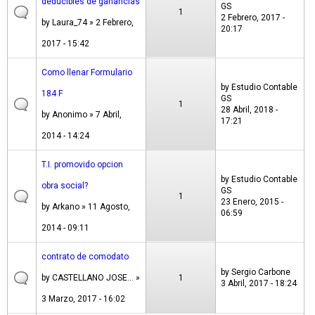
deducibles de ganancias
GS
1
2 Febrero, 2017 -
by
Laura_74
» 2 Febrero,
20:17
2017 - 15:42
Como llenar Formulario
by
Estudio Contable
184 F
GS
1
28 Abril, 2018 -
by
Anonimo
» 7 Abril,
17:21
2014 - 14:24
T.I. promovido opcion
by
Estudio Contable
obra social?
GS
1
23 Enero, 2015 -
by
Arkano
» 11 Agosto,
06:59
2014 - 09:11
contrato de comodato
by
Sergio Carbone
by
CASTELLANO JOSE...
»
1
3 Abril, 2017 - 18:24
3 Marzo, 2017 - 16:02