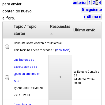
anterior
1
2
3
4
á
para enviar
5
siguiente
g
contenido nuevo
›
última »
i
al foro.
n
Topic / Topic
Respuestas
Último envío
a
starter
s
Consulta sobre convenio multilateral
This topic has been moved to "" (
View topic
)
Las facturas de
exportación de Ss
by
Estudio Contable
¿pueden emitirse en
GS
1
24 Marzo, 2016 -
ARS?
20:58
by
AnaCris
» 24 Marzo,
2016 - 19:14
franquicia de