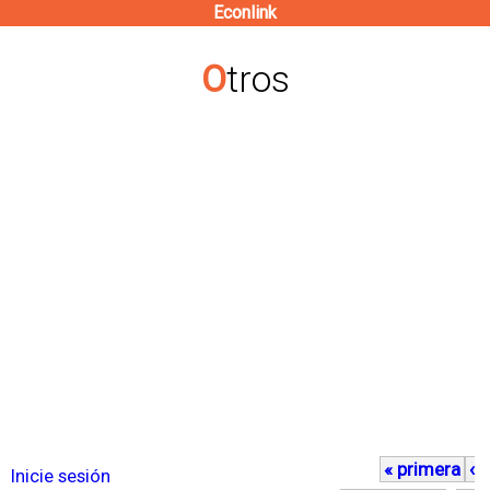
Econlink
Pasar
al
Otros
contenido
principal
« primera
‹
P
Inicie sesión