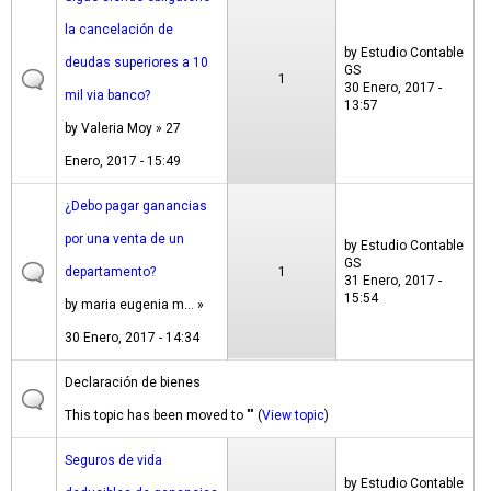
la cancelación de
by
Estudio Contable
deudas superiores a 10
GS
1
30 Enero, 2017 -
mil via banco?
13:57
by
Valeria Moy
» 27
Enero, 2017 - 15:49
¿Debo pagar ganancias
por una venta de un
by
Estudio Contable
GS
departamento?
1
31 Enero, 2017 -
15:54
by
maria eugenia m...
»
30 Enero, 2017 - 14:34
Declaración de bienes
This topic has been moved to "" (
View topic
)
Seguros de vida
by
Estudio Contable