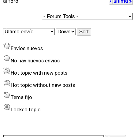
al foro.
›
última »
i
n
a
O
S
s
r
o
Envíos nuevos
d
r
e
t
No hay nuevos envíos
r
Hot topic with new posts
b
Hot topic without new posts
y
Tema fijo
Locked topic