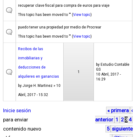
recuperar clave fiscal para compra de euros para viaje
This topic has been moved to "" (
View topic
)
puedo tener una propiedad por medio de Procrear
This topic has been moved to "" (
View topic
)
Recibos de las
inmobiliarias y
by
Estudio Contable
deducciones de
GS
1
10 Abril, 2017 -
alquileres en ganancias
16:29
by
Jorge H. Martinez
» 10
Abril, 2017 - 15:32
Inicie sesión
« primera
‹
P
para enviar
anterior
1
2
3
4
á
contenido nuevo
5
siguiente
g