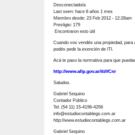
Desconectado/a
Last seen:
hace 8 años 1 mes
Miembro desde:
23 Feb 2012 - 12:28am
Prestigio
: 179
Encontraron esto útil
Cuando vos vendés una propiedad, para a
podés pedir la exención de ITI.
Acá te paso la normativa para que puedas
http://www.afip.gov.ar/iti/#Cnr
Saludos.
Gabriel Sequino
Contador Público
Tel. (54 11) 15-4196-4256
info@estudiocontablegs.com.ar
http://www.estudiocontablegs.com.ar
Gabriel Sequino