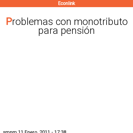
Econlink
Pasar
al
Problemas con monotributo
contenido
para pensión
principal
smnm
11 Enero, 2011 - 17:38