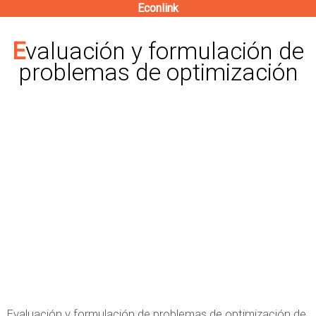
Econlink
Pasar
al
Evaluación y formulación de
contenido
problemas de optimización
principal
Evaluación y formulación de problemas de optimización de