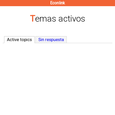
Econlink
Pasar
al
Temas activos
contenido
principal
Active topics
(solapa activa)
Sin respuesta