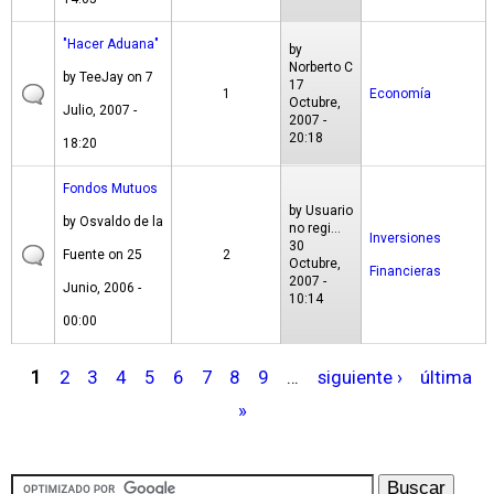
"Hacer Aduana"
by
Norberto C
by
TeeJay
on 7
17
1
Economía
Octubre,
Julio, 2007 -
2007 -
20:18
18:20
Fondos Mutuos
by
Usuario
by
Osvaldo de la
no regi...
Inversiones
30
Fuente
on 25
2
Octubre,
Financieras
2007 -
Junio, 2006 -
10:14
00:00
1
2
3
4
5
6
7
8
9
…
siguiente ›
última
P
»
á
g