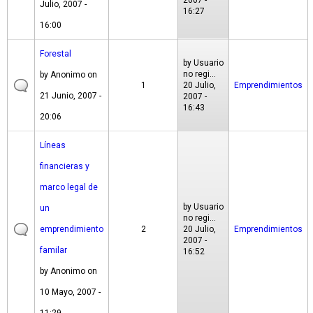
2007 -
Julio, 2007 -
16:27
16:00
Forestal
by
Usuario
no regi...
by
Anonimo
on
1
20 Julio,
Emprendimientos
21 Junio, 2007 -
2007 -
16:43
20:06
Líneas
financieras y
marco legal de
by
Usuario
un
no regi...
emprendimiento
2
20 Julio,
Emprendimientos
2007 -
familar
16:52
by
Anonimo
on
10 Mayo, 2007 -