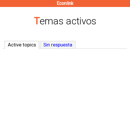
Econlink
Pasar
al
Temas activos
contenido
principal
Active topics
(solapa activa)
Sin respuesta