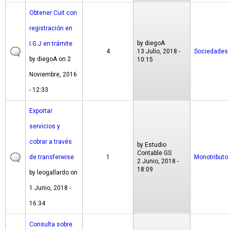
Obtener Cuit con
registración en
by
diegoA
I.G.J en trámite
4
13 Julio, 2018 -
Sociedades
by
diegoA
on 2
10:15
Noviembre, 2016
- 12:33
Exportar
servicios y
cobrar a través
by
Estudio
Contable GS
de transferwise
1
Monotributo
2 Junio, 2018 -
18:09
by
leogallardo
on
1 Junio, 2018 -
16:34
Consulta sobre