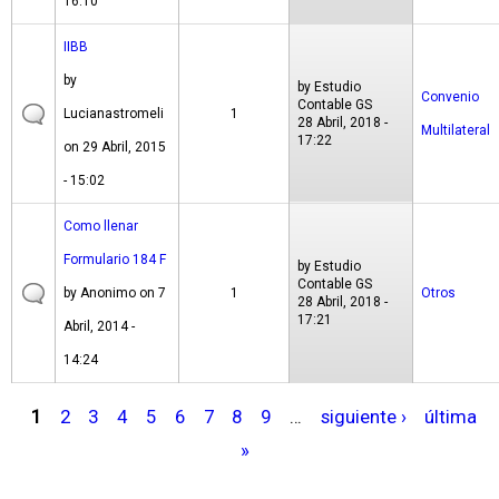
16:10
IIBB
by
by
Estudio
Convenio
Contable GS
Lucianastromeli
1
28 Abril, 2018 -
Multilateral
17:22
on 29 Abril, 2015
- 15:02
Como llenar
Formulario 184 F
by
Estudio
Contable GS
by
Anonimo
on 7
1
Otros
28 Abril, 2018 -
17:21
Abril, 2014 -
14:24
1
2
3
4
5
6
7
8
9
…
siguiente ›
última
P
»
á