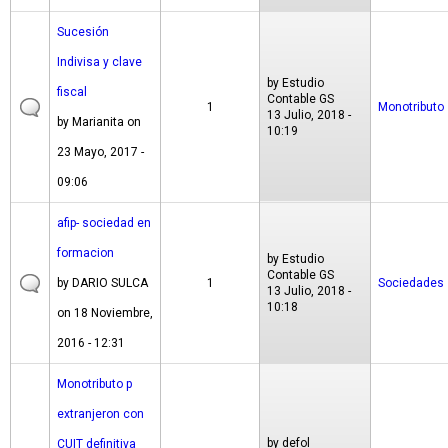
Sucesión
Indivisa y clave
by
Estudio
fiscal
Contable GS
1
Monotributo
13 Julio, 2018 -
by
Marianita
on
10:19
23 Mayo, 2017 -
09:06
afip- sociedad en
formacion
by
Estudio
Contable GS
by
DARIO SULCA
1
Sociedades
13 Julio, 2018 -
10:18
on 18 Noviembre,
2016 - 12:31
Monotributo p
extranjeron con
by
defol
CUIT definitiva