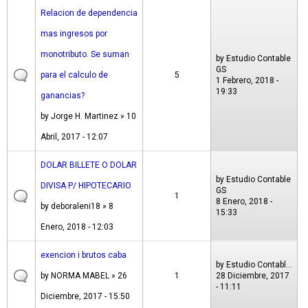
Relacion de dependencia
mas ingresos por
monotributo. Se suman
by
Estudio Contable
GS
para el calculo de
5
1 Febrero, 2018 -
19:33
ganancias?
by
Jorge H. Martinez
» 10
Abril, 2017 - 12:07
DOLAR BILLETE O DOLAR
by
Estudio Contable
DIVISA P/ HIPOTECARIO
GS
1
8 Enero, 2018 -
by
deboraleni18
» 8
15:33
Enero, 2018 - 12:03
exencion i brutos caba
by
Estudio Contabl...
by
NORMA MABEL
» 26
1
28 Diciembre, 2017
- 11:11
Diciembre, 2017 - 15:50