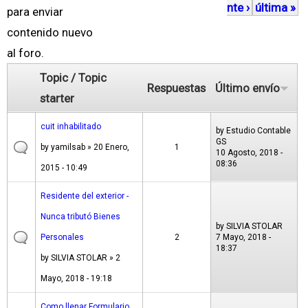
nte ›
última »
á
para enviar
g
contenido nuevo
i
al foro.
n
Topic / Topic
Respuestas
Último envío
a
starter
s
cuit inhabilitado
by
Estudio Contable
GS
by
yamilsab
» 20 Enero,
1
10 Agosto, 2018 -
08:36
2015 - 10:49
Residente del exterior -
Nunca tributó Bienes
by
SILVIA STOLAR
Personales
2
7 Mayo, 2018 -
18:37
by
SILVIA STOLAR
» 2
Mayo, 2018 - 19:18
Como llenar Formulario