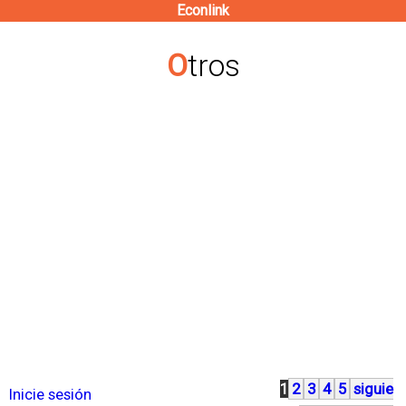
Econlink
Pasar
al
Otros
contenido
principal
1
2
3
4
5
siguie
P
Inicie sesión