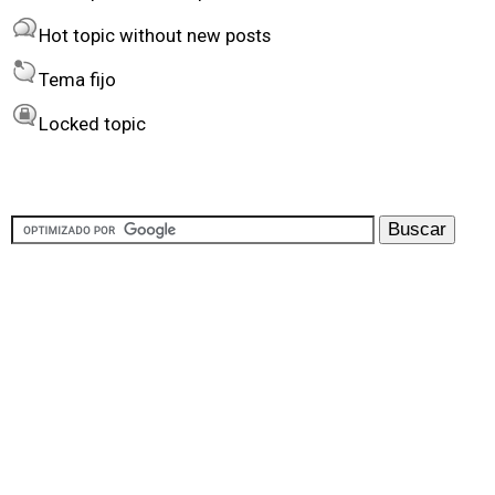
b
Hot topic without new posts
y
Tema fijo
Locked topic