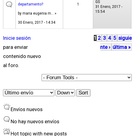
GS
departamento?
1
31 Enero, 2017 -
15:54
by
maria eugenia m...
»
30 Enero, 2017 - 14:34
Inicie sesión
1
2
3
4
5
siguie
P
para enviar
nte ›
última »
á
contenido nuevo
g
al foro.
i
n
a
O
S
s
r
o
Envíos nuevos
d
r
e
t
No hay nuevos envíos
r
Hot topic with new posts