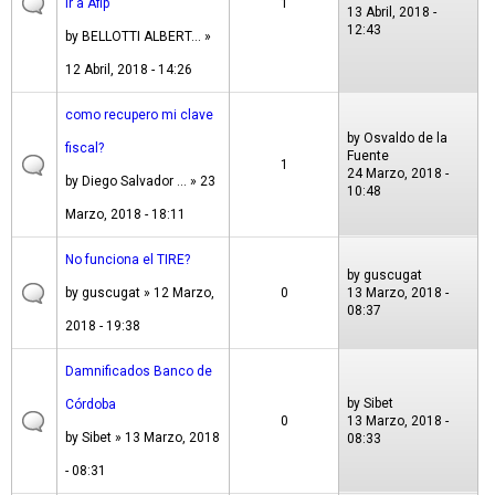
ir a Afip
1
13 Abril, 2018 -
12:43
by
BELLOTTI ALBERT...
»
12 Abril, 2018 - 14:26
como recupero mi clave
by
Osvaldo de la
fiscal?
Fuente
1
24 Marzo, 2018 -
by
Diego Salvador ...
» 23
10:48
Marzo, 2018 - 18:11
No funciona el TIRE?
by
guscugat
by
guscugat
» 12 Marzo,
0
13 Marzo, 2018 -
08:37
2018 - 19:38
Damnificados Banco de
by
Sibet
Córdoba
0
13 Marzo, 2018 -
by
Sibet
» 13 Marzo, 2018
08:33
- 08:31