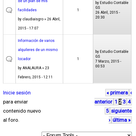
de un plan de mis
by
Estudio Contable
GS
facilidades
1
26 Abril, 2015 -
20:30
by
claudiaisgro
» 26 Abril,
2015 - 17:07
Información de varios
alquileres de un mismo
by
Estudio Contable
GS
locador
1
7 Marzo, 2015 -
00:53
by
ANALAURA
» 23
Febrero, 2015 - 12:11
Inicie sesión
« primera
‹
P
para enviar
anterior
1
2
3
4
á
contenido nuevo
5
siguiente
g
al foro.
›
última »
i
n