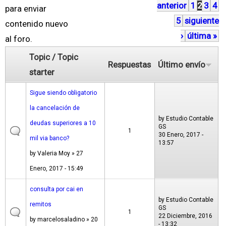
anterior
1
2
3
4
á
para enviar
5
siguiente
g
contenido nuevo
›
última »
i
al foro.
n
Topic / Topic
Respuestas
Último envío
a
starter
s
Sigue siendo obligatorio
la cancelación de
by
Estudio Contable
deudas superiores a 10
GS
1
30 Enero, 2017 -
mil via banco?
13:57
by
Valeria Moy
» 27
Enero, 2017 - 15:49
consulta por cai en
by
Estudio Contable
remitos
GS
1
22 Diciembre, 2016
by
marcelosaladino
» 20
- 13:32