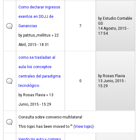
Como declarar ingresos
exentos en DDJJ de
by
Estudio Contable
GS
Ganancias
7
14 Agosto, 2015 -
17:54
by
patitus_mellitus
» 22
Abril, 2015 - 18:31
como se trasladan al
aula los conceptos
by
Rosas Flavia
centrales del paradigma
0
13 Junio, 2015 -
tecnológico
15:29
by
Rosas Flavia
» 13
Junio, 2015 - 15:29
Consulta sobre convenio multilateral
This topic has been moved to "" (
View topic
)
Vendo mi auto y compro