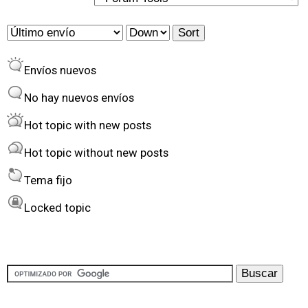
a
O
S
s
r
o
Envíos nuevos
d
r
e
t
No hay nuevos envíos
r
Hot topic with new posts
b
Hot topic without new posts
y
Tema fijo
Locked topic