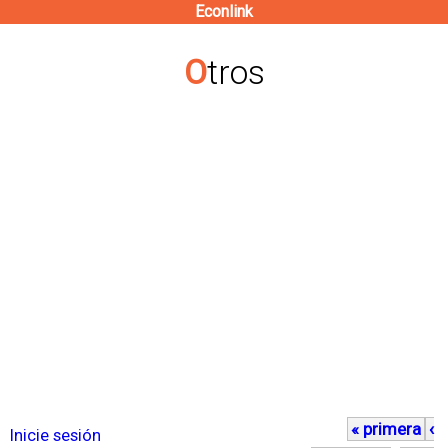
Econlink
Pasar
al
Otros
contenido
principal
« primera
‹
P
Inicie sesión