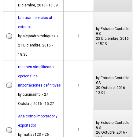
Diciembre, 2016 - 16:09
facturar servicios al
exterior
by
Estudio Contable
GS
by
alejandro rodriguez
»
1
22 Diciembre, 2016
- 10:10
21 Diciembre, 2016 -
18:30
regimen simplificado
opcional de
by
Estudio Contable
GS
importaciones definitivas
1
30 Octubre, 2016 -
12:06
by
cucinaimp
» 27
Octubre, 2016 - 15:27
Alta como importador y
by
Estudio Contable
exportador
GS
1
26 Octubre, 2016 -
by
matias123
» 26