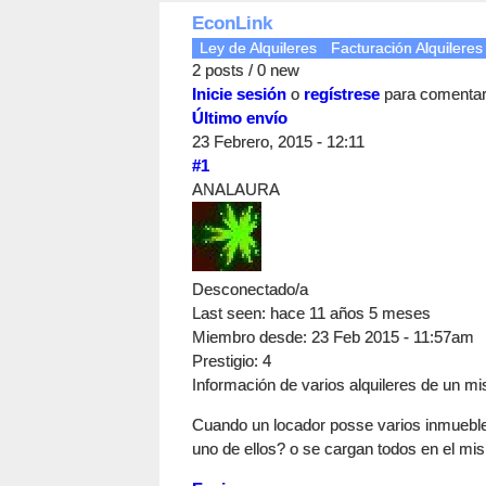
EconLink
Ley de Alquileres
Facturación Alquilere
2 posts / 0 new
Inicie sesión
o
regístrese
para comenta
Último envío
23 Febrero, 2015 - 12:11
#1
ANALAURA
Desconectado/a
Last seen:
hace 11 años 5 meses
Miembro desde:
23 Feb 2015 - 11:57am
Prestigio
: 4
Información de varios alquileres de un m
Cuando un locador posse varios inmuebles
uno de ellos? o se cargan todos en el mis