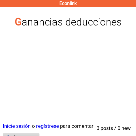
Econlink
Pasar
al
Ganancias deducciones
contenido
principal
Inicie sesión
o
regístrese
para comentar
3 posts / 0 new