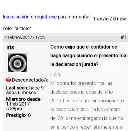
Inicie sesión
o
regístrese
para comentar
1 envío / 0 new
role="article"
#1
1 Febrero, 2017 - 17:35
iris
Como exijo que el contador se
haga cargo cuando el presento mal
la declaracion jurada?
Hola,
Desconectado/a
Mi contador presento mal las
Last seen:
hace 9
declaraciones juradas del año
años 6 meses
Miembro desde:
2015. Las presento sin movimiento
1 Feb 2017 -
5:38pm
cuando si lo habia. En Noviembre
Prestigio
: 0
del 2016 me embargaron la cuenta
en el banco y recien ahi me entero