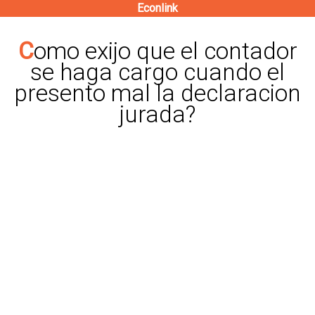
Econlink
Pasar
al
Como exijo que el contador
contenido
se haga cargo cuando el
principal
presento mal la declaracion
jurada?